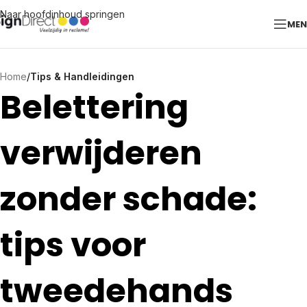
Naar hoofdinhoud springen
ME
Home
/
Tips & Handleidingen
Belettering
verwijderen
zonder schade:
tips voor
tweedehands