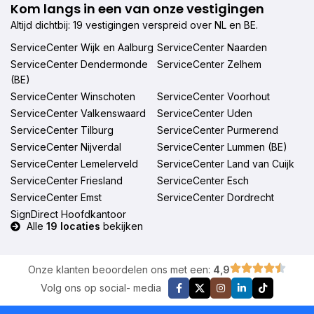
Kom langs in een van onze vestigingen
Altijd dichtbij: 19 vestigingen verspreid over NL en BE.
ServiceCenter Wijk en Aalburg
ServiceCenter Naarden
ServiceCenter Dendermonde
ServiceCenter Zelhem
(BE)
ServiceCenter Winschoten
ServiceCenter Voorhout
ServiceCenter Valkenswaard
ServiceCenter Uden
ServiceCenter Tilburg
ServiceCenter Purmerend
ServiceCenter Nijverdal
ServiceCenter Lummen (BE)
ServiceCenter Lemelerveld
ServiceCenter Land van Cuijk
ServiceCenter Friesland
ServiceCenter Esch
ServiceCenter Emst
ServiceCenter Dordrecht
SignDirect Hoofdkantoor
Alle
19 locaties
bekijken
Onze klanten beoordelen ons met een:
4,9
Volg ons op social- media