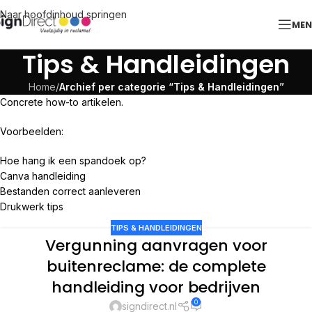
Naar hoofdinhoud springen
ME
Tips & Handleidingen
Home
/
Archief per categorie “Tips & Handleidingen”
Concrete how-to artikelen.
Voorbeelden:
Hoe hang ik een spandoek op?
Canva handleiding
Bestanden correct aanleveren
Drukwerk tips
TIPS & HANDLEIDINGEN
Vergunning aanvragen voor
buitenreclame: de complete
handleiding voor bedrijven
0
signdirect.nl