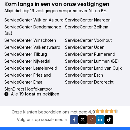
Kom langs in een van onze vestigingen
Altijd dichtbij: 19 vestigingen verspreid over NL en BE.
ServiceCenter Wijk en Aalburg
ServiceCenter Naarden
ServiceCenter Dendermonde
ServiceCenter Zelhem
(BE)
ServiceCenter Winschoten
ServiceCenter Voorhout
ServiceCenter Valkenswaard
ServiceCenter Uden
ServiceCenter Tilburg
ServiceCenter Purmerend
ServiceCenter Nijverdal
ServiceCenter Lummen (BE)
ServiceCenter Lemelerveld
ServiceCenter Land van Cuijk
ServiceCenter Friesland
ServiceCenter Esch
ServiceCenter Emst
ServiceCenter Dordrecht
SignDirect Hoofdkantoor
Alle
19 locaties
bekijken
Onze klanten beoordelen ons met een:
4,9
Volg ons op social- media