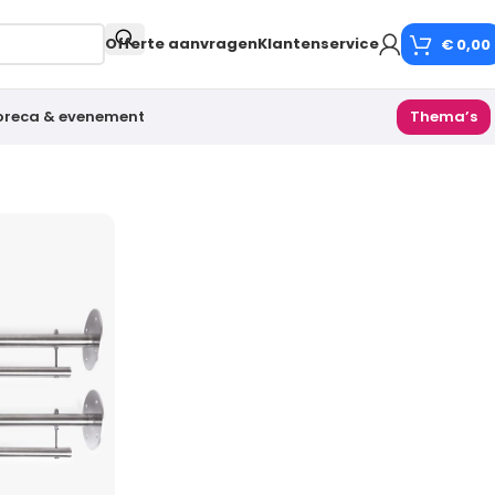
Offerte aanvragen
Klantenservice
€
0,00
oreca & evenement
Thema’s