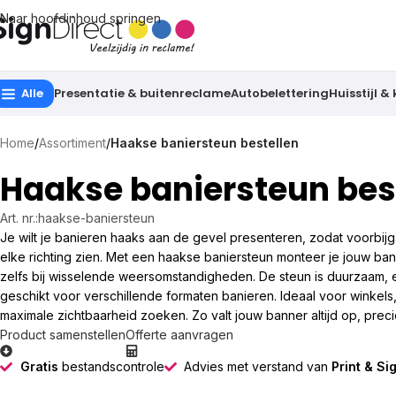
Naar hoofdinhoud springen
Alle
Presentatie & buitenreclame
Autobelettering
Huisstijl &
Home
/
Assortiment
/
Haakse baniersteun bestellen
Haakse baniersteun bes
Art. nr.:
haakse-baniersteun
Je wilt je banieren haaks aan de gevel presenteren, zodat voorbi
elke richting zien. Met een haakse baniersteun monteer je jouw ban
zelfs bij wisselende weersomstandigheden. De steun is duurzaam, 
geschikt voor verschillende formaten banieren. Ideaal voor winkels
maximale zichtbaarheid zoeken. Zo valt jouw banner altijd op, prec
Product samenstellen
Offerte aanvragen
Gratis
bestandscontrole
Advies met verstand van
Print & Si