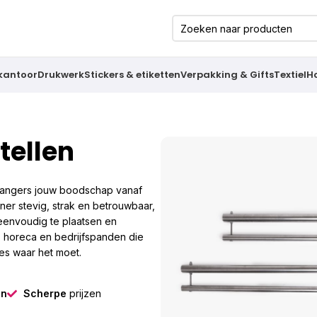
 kantoor
Drukwerk
Stickers & etiketten
Verpakking & Gifts
Textiel
H
tellen
jgangers jouw boodschap vanaf
ner stevig, strak en betrouwbaar,
eenvoudig te plaatsen en
, horeca en bedrijfspanden die
ies waar het moet.
gn
Scherpe
prijzen