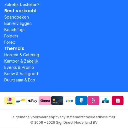
Zakelijk bestellen?
Best verkocht
Spandoeken
Baniervlaggen
Beachflags
Folders
Forex
Thema's
Horeca & Catering
Kantoor & Zakelijk
Events & Promo
Bouw & Vastgoed
Duurzaam & Eco
algemene voorwaarden
privacy statement
cookies
disclaimer
© 2008 – 2026 SignDirect Nederland BV