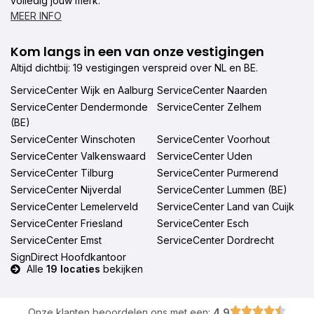
volledig jouw merk.
MEER INFO
Kom langs in een van onze vestigingen
Altijd dichtbij: 19 vestigingen verspreid over NL en BE.
ServiceCenter Wijk en Aalburg
ServiceCenter Naarden
ServiceCenter Dendermonde
ServiceCenter Zelhem
(BE)
ServiceCenter Winschoten
ServiceCenter Voorhout
ServiceCenter Valkenswaard
ServiceCenter Uden
ServiceCenter Tilburg
ServiceCenter Purmerend
ServiceCenter Nijverdal
ServiceCenter Lummen (BE)
ServiceCenter Lemelerveld
ServiceCenter Land van Cuijk
ServiceCenter Friesland
ServiceCenter Esch
ServiceCenter Emst
ServiceCenter Dordrecht
SignDirect Hoofdkantoor
Alle
19 locaties
bekijken
Onze klanten beoordelen ons met een:
4,9