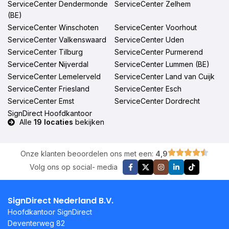
ServiceCenter Dendermonde
ServiceCenter Zelhem
(BE)
ServiceCenter Winschoten
ServiceCenter Voorhout
ServiceCenter Valkenswaard
ServiceCenter Uden
ServiceCenter Tilburg
ServiceCenter Purmerend
ServiceCenter Nijverdal
ServiceCenter Lummen (BE)
ServiceCenter Lemelerveld
ServiceCenter Land van Cuijk
ServiceCenter Friesland
ServiceCenter Esch
ServiceCenter Emst
ServiceCenter Dordrecht
SignDirect Hoofdkantoor
Alle
19 locaties
bekijken
Onze klanten beoordelen ons met een:
4,9
Volg ons op social- media
SignDirect Nederland B.V.
Hoofdkantoor SignDirect
Deventerweg 82