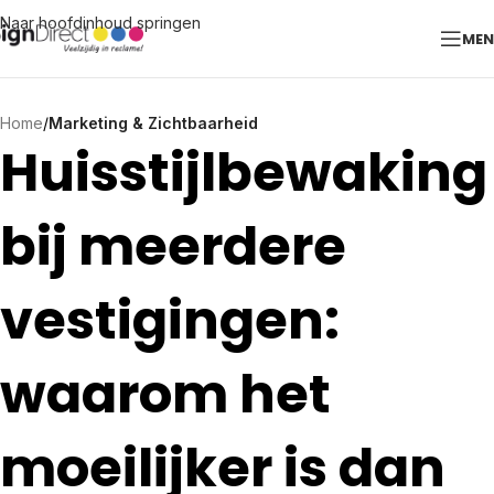
Naar hoofdinhoud springen
ME
Home
/
Marketing & Zichtbaarheid
Huisstijlbewaking
bij meerdere
vestigingen:
waarom het
moeilijker is dan