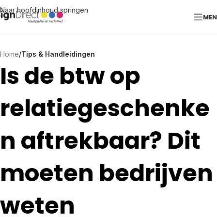
Naar hoofdinhoud springen
ME
Home
/
Tips & Handleidingen
Is de btw op
relatiegeschenke
n aftrekbaar? Dit
moeten bedrijven
weten