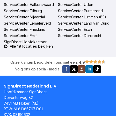
ServiceCenter Valkenswaard
ServiceCenter Uden
ServiceCenter Tilburg
ServiceCenter Purmerend
ServiceCenter Nijverdal
ServiceCenter Lummen (BE)
ServiceCenter Lemelerveld
ServiceCenter Land van Cuijk
ServiceCenter Friesland
ServiceCenter Esch
ServiceCenter Emst
ServiceCenter Dordrecht
SignDirect Hoofdkantoor
Alle
19 locaties
bekijken
Onze klanten beoordelen ons met een:
4,9
Volg ons op social- media
SignDirect Nederland B.V.
Hoofdkantoor SignDirect
Deventerweg 82
7451 MB Holten (NL)
BTW: NL819857671B01
KVK: 08180632