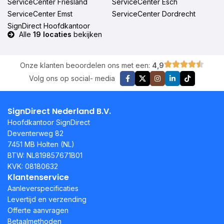
ServiceCenter Friesland
ServiceCenter Esch
ServiceCenter Emst
ServiceCenter Dordrecht
SignDirect Hoofdkantoor
Alle
19 locaties
bekijken
Onze klanten beoordelen ons met een:
4,9
Volg ons op social- media
SignDirect Nederland B.V.
Hoofdkantoor SignDirect
Deventerweg 82
7451 MB Holten (NL)
BTW: NL819857671B01
KVK: 08180632
Klantenservice
Aanleverspecificaties
Levertijd en verzending
Offerte aanvragen
Betaalmethoden