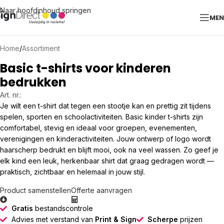
Naar hoofdinhoud springen
ME
Home
/
Assortiment
Basic t-shirts voor kinderen
bedrukken
Art. nr.:
Je wilt een t-shirt dat tegen een stootje kan en prettig zit tijdens
spelen, sporten en schoolactiviteiten. Basic kinder t-shirts zijn
comfortabel, stevig en ideaal voor groepen, evenementen,
verenigingen en kinderactiviteiten. Jouw ontwerp of logo wordt
haarscherp bedrukt en blijft mooi, ook na veel wassen. Zo geef je
elk kind een leuk, herkenbaar shirt dat graag gedragen wordt —
praktisch, zichtbaar en helemaal in jouw stijl.
Product samenstellen
Offerte aanvragen
Gratis
bestandscontrole
Advies met verstand van
Print & Sign
Scherpe
prijzen