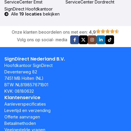
ServiceCenter Emst
ServiceCenter Dordrecht
SignDirect Hoofdkantoor
Alle
19 locaties
bekijken
Onze klanten beoordelen ons met een:
4,9
Volg ons op social- media
SignDirect Nederland B.V.
Hoofdkantoor SignDirect
Deventerweg 82
7451 MB Holten (NL)
BTW: NL819857671B01
KVK: 08180632
Klantenservice
Aanleverspecificaties
Levertijd en verzending
Offerte aanvragen
Betaalmethoden
Veelgestelde vragen