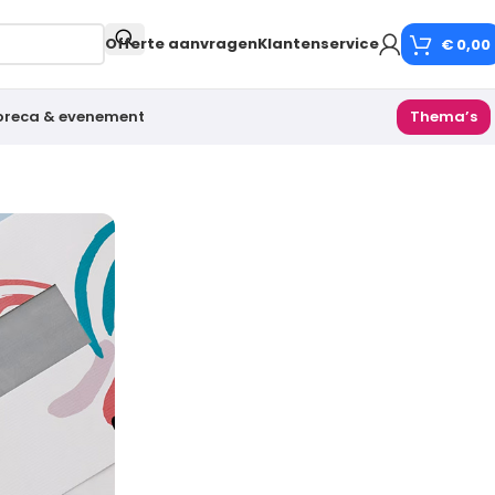
Offerte aanvragen
Klantenservice
€
0,00
oreca & evenement
Thema’s