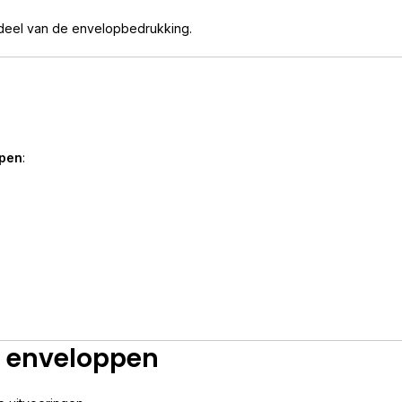
erdeel van de envelopbedrukking.
ppen
:
n enveloppen