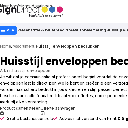
Naar hoofdinhoud springen
Alle
Presentatie & buitenreclame
Autobelettering
Huisstijl &
Home
/
Assortiment
/
Huisstijl enveloppen bedrukken
Huisstijl enveloppen b
Art. nr.:
huisstijl-enveloppen
Je wilt dat je communicatie al professioneel begint voordat de enve
enveloppen laat je direct zien wie je bent en creëer je een verzo
worden haarscherp bedrukt in jouw kleuren en stijl, passen perfect b
beschikbaar in alle formaten. Ideaal voor offertes, correspondentie
merk bij elke verzending.
Product samenstellen
Offerte aanvragen
Gratis
bestandscontrole
Advies met verstand van
Print & Si