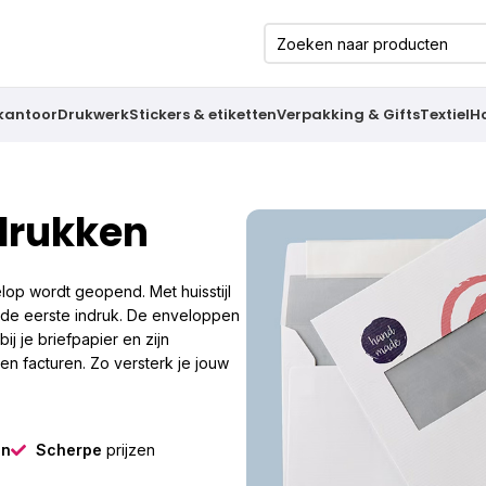
 kantoor
Drukwerk
Stickers & etiketten
Verpakking & Gifts
Textiel
H
edrukken
lop wordt geopend. Met huisstijl
rgde eerste indruk. De enveloppen
ij je briefpapier en zijn
 en facturen. Zo versterk je jouw
gn
Scherpe
prijzen