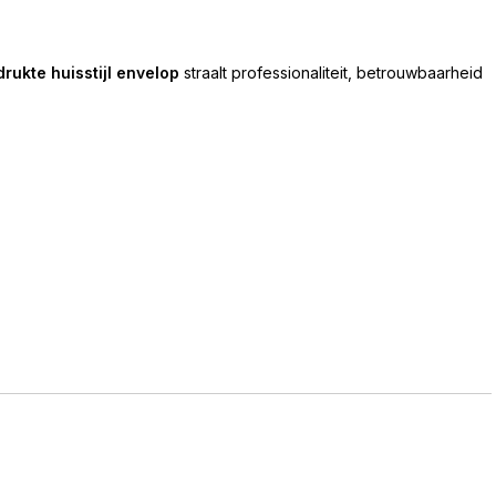
rukte huisstijl envelop
straalt professionaliteit, betrouwbaarheid