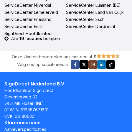
ServiceCenter Nijverdal
ServiceCenter Lummen (BE)
ServiceCenter Lemelerveld
ServiceCenter Land van Cuijk
ServiceCenter Friesland
ServiceCenter Esch
ServiceCenter Emst
ServiceCenter Dordrecht
SignDirect Hoofdkantoor
Alle
19 locaties
bekijken
Onze klanten beoordelen ons met een:
4,9
Volg ons op social- media
SignDirect Nederland B.V.
Hoofdkantoor SignDirect
Deventerweg 82
7451 MB Holten (NL)
BTW: NL819857671B01
KVK: 08180632
Klantenservice
Aanleverspecificaties