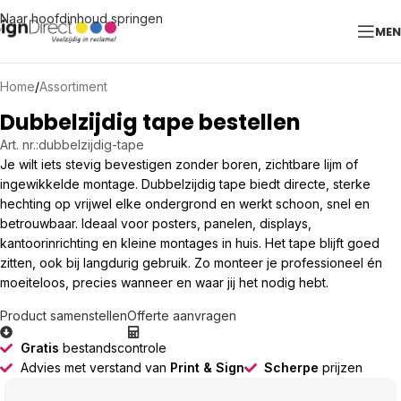
Naar hoofdinhoud springen
ME
Home
/
Assortiment
Dubbelzijdig tape bestellen
Art. nr.:
dubbelzijdig-tape
Je wilt iets stevig bevestigen zonder boren, zichtbare lijm of
ingewikkelde montage. Dubbelzijdig tape biedt directe, sterke
hechting op vrijwel elke ondergrond en werkt schoon, snel en
betrouwbaar. Ideaal voor posters, panelen, displays,
kantoorinrichting en kleine montages in huis. Het tape blijft goed
zitten, ook bij langdurig gebruik. Zo monteer je professioneel én
moeiteloos, precies wanneer en waar jij het nodig hebt.
Product samenstellen
Offerte aanvragen
Gratis
bestandscontrole
Advies met verstand van
Print & Sign
Scherpe
prijzen