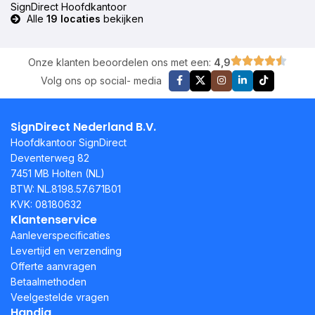
SignDirect Hoofdkantoor
Alle
19 locaties
bekijken
Onze klanten beoordelen ons met een:
4,9
Volg ons op social- media
SignDirect Nederland B.V.
Hoofdkantoor SignDirect
Deventerweg 82
7451 MB Holten (NL)
BTW: NL.8198.57.671B01
KVK: 08180632
Klantenservice
Aanleverspecificaties
Levertijd en verzending
Offerte aanvragen
Betaalmethoden
Veelgestelde vragen
Handig