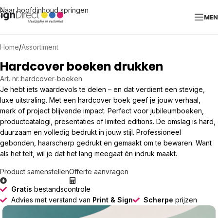
Naar hoofdinhoud springen
ME
Home
/
Assortiment
Hardcover boeken drukken
Art. nr.:
hardcover-boeken
Je hebt iets waardevols te delen – en dat verdient een stevige,
luxe uitstraling. Met een hardcover boek geef je jouw verhaal,
merk of project blijvende impact. Perfect voor jubileumboeken,
productcatalogi, presentaties of limited editions. De omslag is hard,
duurzaam en volledig bedrukt in jouw stijl. Professioneel
gebonden, haarscherp gedrukt en gemaakt om te bewaren. Want
als het telt, wil je dat het lang meegaat én indruk maakt.
Product samenstellen
Offerte aanvragen
Gratis
bestandscontrole
Advies met verstand van
Print & Sign
Scherpe
prijzen