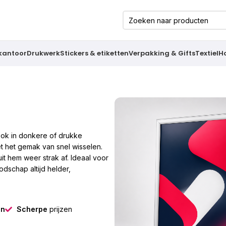
 kantoor
Drukwerk
Stickers & etiketten
Verpakking & Gifts
Textiel
H
 ook in donkere of drukke
et het gemak van snel wisselen.
it hem weer strak af. Ideaal voor
dschap altijd helder,
gn
Scherpe
prijzen