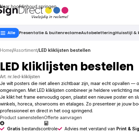
Naar hoofdinhoud springen
Alle
Presentatie & buitenreclame
Autobelettering
Huisstijl &
Home
/
Assortiment
/
LED kliklijsten bestellen
LED kliklijsten bestellen
Art. nr.:
led-kliklijsten
Je wilt posters die niet alleen zichtbaar zijn, maar echt opvallen —
omgevingen. Met LED kliklijsten combineer je heldere verlichting m
Je klikt het frame eenvoudig open, plaatst een nieuwe poster en slu
winkels, horeca, showrooms en etalages. Zo presenteer je jouw boo
professioneel en direct in het oog springend.
Product samenstellen
Offerte aanvragen
Gratis
bestandscontrole
Advies met verstand van
Print & Si