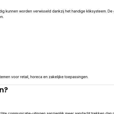
udig kunnen worden verwisseld dankzij het handige kliksysteem. De
en.
temen voor retail, horeca en zakelijke toepassingen.
en?
ichte communicatie-uitingen aanzienlijk meer aandacht trekken dan ni