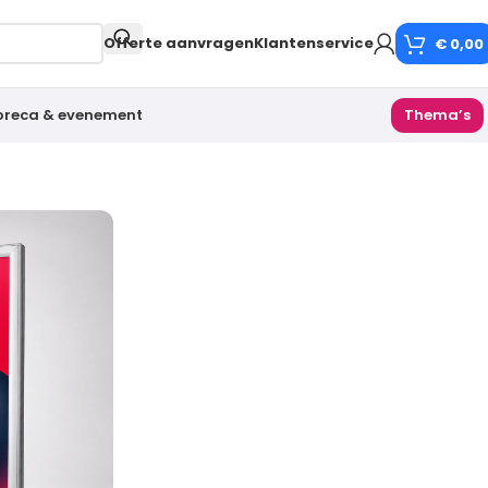
Offerte aanvragen
Klantenservice
€
0,00
oreca & evenement
Thema’s