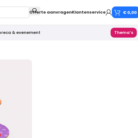
Offerte aanvragen
Klantenservice
€
0,00
oreca & evenement
Thema’s