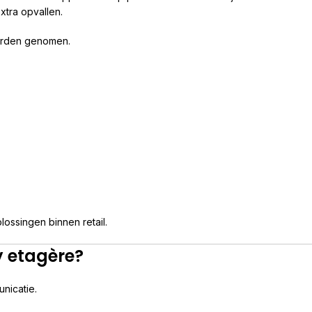
xtra opvallen.
orden genomen.
ossingen binnen retail.
y etagère?
nicatie.