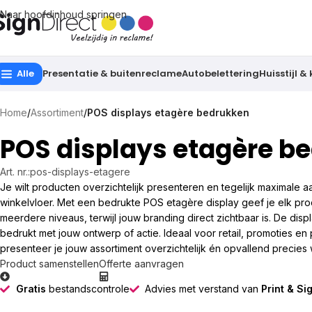
Naar hoofdinhoud springen
Alle
Presentatie & buitenreclame
Autobelettering
Huisstijl &
Home
/
Assortiment
/
POS displays etagère bedrukken
POS displays etagère b
Art. nr.:
pos-displays-etagere
Je wilt producten overzichtelijk presenteren en tegelijk maximale 
winkelvloer. Met een bedrukte POS etagère display geef je elk pro
meerdere niveaus, terwijl jouw branding direct zichtbaar is. De displ
bedrukt met jouw ontwerp of actie. Ideaal voor retail, promoties en 
presenteer je jouw assortiment overzichtelijk én opvallend precies 
Product samenstellen
Offerte aanvragen
Gratis
bestandscontrole
Advies met verstand van
Print & Si