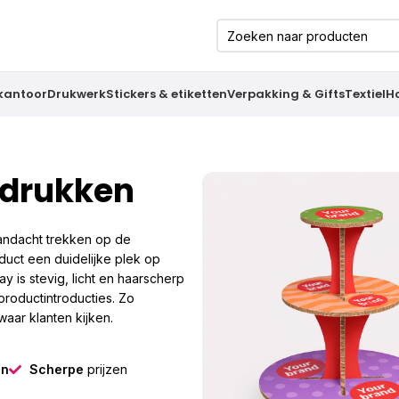
 kantoor
Drukwerk
Stickers & etiketten
Verpakking & Gifts
Textiel
H
edrukken
aandacht trekken op de
duct een duidelijke plek op
ay is stevig, licht en haarscherp
productintroducties. Zo
waar klanten kijken.
gn
Scherpe
prijzen