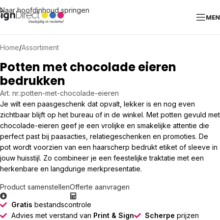
Naar hoofdinhoud springen
ME
Home
/
Assortiment
Potten met chocolade eieren
bedrukken
Art. nr.:
potten-met-chocolade-eieren
Je wilt een paasgeschenk dat opvalt, lekker is en nog even
zichtbaar blijft op het bureau of in de winkel. Met potten gevuld met
chocolade-eieren geef je een vrolijke en smakelijke attentie die
perfect past bij paasacties, relatiegeschenken en promoties. De
pot wordt voorzien van een haarscherp bedrukt etiket of sleeve in
jouw huisstijl. Zo combineer je een feestelijke traktatie met een
herkenbare en langdurige merkpresentatie.
Product samenstellen
Offerte aanvragen
Gratis
bestandscontrole
Advies met verstand van
Print & Sign
Scherpe
prijzen