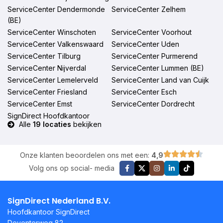
ServiceCenter Dendermonde
ServiceCenter Zelhem
(BE)
ServiceCenter Winschoten
ServiceCenter Voorhout
ServiceCenter Valkenswaard
ServiceCenter Uden
ServiceCenter Tilburg
ServiceCenter Purmerend
ServiceCenter Nijverdal
ServiceCenter Lummen (BE)
ServiceCenter Lemelerveld
ServiceCenter Land van Cuijk
ServiceCenter Friesland
ServiceCenter Esch
ServiceCenter Emst
ServiceCenter Dordrecht
SignDirect Hoofdkantoor
Alle
19 locaties
bekijken
Onze klanten beoordelen ons met een:
4,9
Volg ons op social- media
SignDirect Nederland B.V.
Hoofdkantoor SignDirect
Deventerweg 82