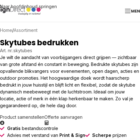
Naar hoofdinhoud springen
ME
Home
/
Assortiment
Skytubes bedrukken
Art. nr.:
skytubes
Je wilt de aandacht van voorbijgangers direct grijpen — zichtbaar
van grote afstand én constant in beweging. Bedrukte skytubes zijn
opvallende blikvangers voor evenementen, open dagen, acties en
outdoor promoties. Het hoogwaardige doek wordt haarscherp
bedrukt in jouw huisstijl en blijft licht en flexibel, zodat de skytube
dynamisch meebeweegt met de luchtstroom. Ideaal om jouw
locatie, actie of merk in één klap herkenbaar te maken. Zo val je
gegarandeerd op, de hele dag door.
Product samenstellen
Offerte aanvragen
Gratis
bestandscontrole
Advies met verstand van
Print & Sign
Scherpe
prijzen