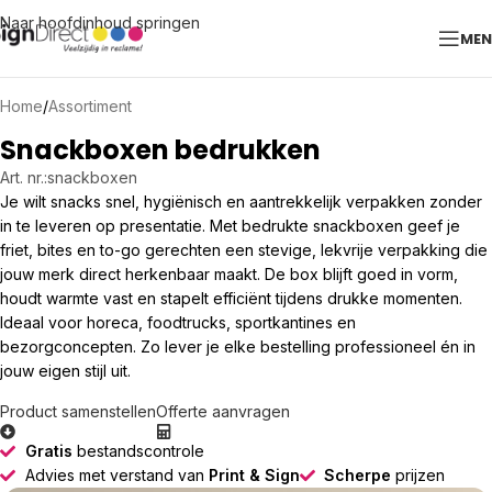
Naar hoofdinhoud springen
ME
Home
/
Assortiment
Snackboxen bedrukken
Art. nr.:
snackboxen
Je wilt snacks snel, hygiënisch en aantrekkelijk verpakken zonder
in te leveren op presentatie. Met bedrukte snackboxen geef je
friet, bites en to-go gerechten een stevige, lekvrije verpakking die
jouw merk direct herkenbaar maakt. De box blijft goed in vorm,
houdt warmte vast en stapelt efficiënt tijdens drukke momenten.
Ideaal voor horeca, foodtrucks, sportkantines en
bezorgconcepten. Zo lever je elke bestelling professioneel én in
jouw eigen stijl uit.
Product samenstellen
Offerte aanvragen
Gratis
bestandscontrole
Advies met verstand van
Print & Sign
Scherpe
prijzen