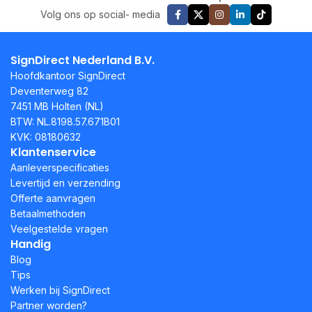
Volg ons op social- media
SignDirect Nederland B.V.
Hoofdkantoor SignDirect
Deventerweg 82
7451 MB Holten (NL)
BTW: NL.8198.57.671B01
KVK: 08180632
Klantenservice
Aanleverspecificaties
Levertijd en verzending
Offerte aanvragen
Betaalmethoden
Veelgestelde vragen
Handig
Blog
Tips
Werken bij SignDirect
Partner worden?