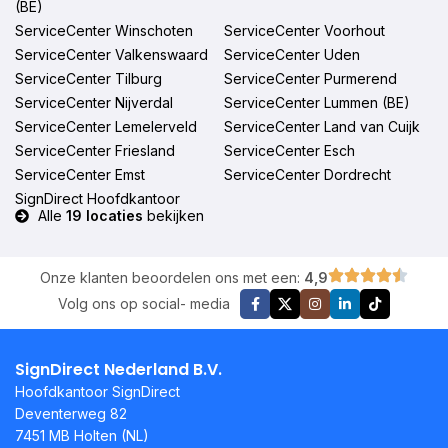
(BE)
ServiceCenter Winschoten
ServiceCenter Voorhout
ServiceCenter Valkenswaard
ServiceCenter Uden
ServiceCenter Tilburg
ServiceCenter Purmerend
ServiceCenter Nijverdal
ServiceCenter Lummen (BE)
ServiceCenter Lemelerveld
ServiceCenter Land van Cuijk
ServiceCenter Friesland
ServiceCenter Esch
ServiceCenter Emst
ServiceCenter Dordrecht
SignDirect Hoofdkantoor
Alle
19 locaties
bekijken
Onze klanten beoordelen ons met een:
4,9
Volg ons op social- media
SignDirect Nederland B.V.
Hoofdkantoor SignDirect
Deventerweg 82
7451 MB Holten (NL)