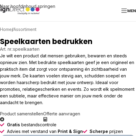
Naar hoofdinhoud springen
ME
Home
/
Assortiment
Speelkaarten bedrukken
Art. nr.:
speelkaarten
Je wilt een product dat mensen gebruiken, bewaren en steeds
opnieuw zien. Met bedrukte speelkaarten geef je een origineel en
praktisch item dat zorgt voor ontspanning én zichtbaarheid van
jouw merk. De kaarten voelen stevig aan, schudden soepel en
worden haarscherp bedrukt met jouw ontwerp. Ideaal voor
promoties, relatiegeschenken en events. Zo wordt elk spelmoment
een subtiele, maar effectieve manier om jouw merk onder de
aandacht te brengen.
Product samenstellen
Offerte aanvragen
Gratis
bestandscontrole
Advies met verstand van
Print & Sign
Scherpe
prijzen