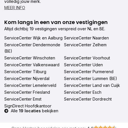
volledig jouw merk.
MEER INFO
Kom langs in een van onze vestigingen
Altijd dichtbij: 19 vestigingen verspreid over NL en BE.
ServiceCenter Wijk en Aalburg
ServiceCenter Naarden
ServiceCenter Dendermonde
ServiceCenter Zelhem
(BE)
ServiceCenter Winschoten
ServiceCenter Voorhout
ServiceCenter Valkenswaard
ServiceCenter Uden
ServiceCenter Tilburg
ServiceCenter Purmerend
ServiceCenter Nijverdal
ServiceCenter Lummen (BE)
ServiceCenter Lemelerveld
ServiceCenter Land van Cuijk
ServiceCenter Friesland
ServiceCenter Esch
ServiceCenter Emst
ServiceCenter Dordrecht
SignDirect Hoofdkantoor
Alle
19 locaties
bekijken