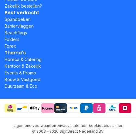
Zakelijk bestellen?
Best verkocht
Spandoeken
Baniervlaggen
Beachflags
Folders
Forex
Thema's
Horeca & Catering
Kantoor & Zakelijk
Events & Promo
Bouw & Vastgoed
Duurzaam & Eco
algemene voorwaarden
privacy statement
cookies
disclaimer
© 2008 – 2026 SignDirect Nederland BV