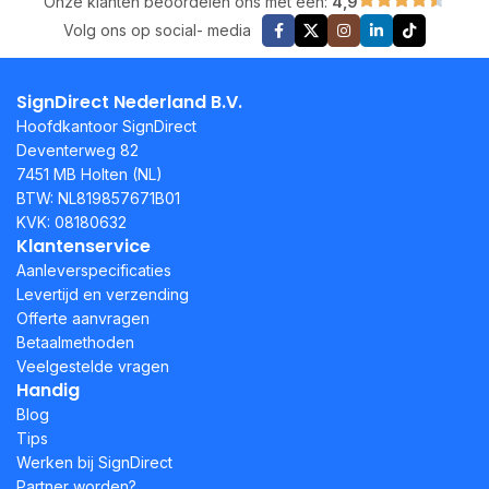
Onze klanten beoordelen ons met een:
4,9
Volg ons op social- media
SignDirect Nederland B.V.
Hoofdkantoor SignDirect
Deventerweg 82
7451 MB Holten (NL)
BTW: NL819857671B01
KVK: 08180632
Klantenservice
Aanleverspecificaties
Levertijd en verzending
Offerte aanvragen
Betaalmethoden
Veelgestelde vragen
Handig
Blog
Tips
Werken bij SignDirect
Partner worden?