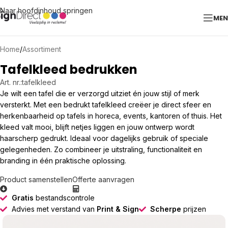
Naar hoofdinhoud springen
ME
Home
/
Assortiment
Tafelkleed bedrukken
Art. nr.:
tafelkleed
Je wilt een tafel die er verzorgd uitziet én jouw stijl of merk
versterkt. Met een bedrukt tafelkleed creëer je direct sfeer en
herkenbaarheid op tafels in horeca, events, kantoren of thuis. Het
kleed valt mooi, blijft netjes liggen en jouw ontwerp wordt
haarscherp gedrukt. Ideaal voor dagelijks gebruik of speciale
gelegenheden. Zo combineer je uitstraling, functionaliteit en
branding in één praktische oplossing.
Product samenstellen
Offerte aanvragen
Gratis
bestandscontrole
Advies met verstand van
Print & Sign
Scherpe
prijzen