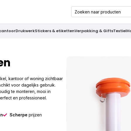
 kantoor
Drukwerk
Stickers & etiketten
Verpakking & Gifts
Textiel
H
en
kel, kantoor of woning zichtbaar
hikt voor dagelijks gebruik.
udig te monteren, mooi in
perfect en professioneel.
gn
Scherpe
prijzen