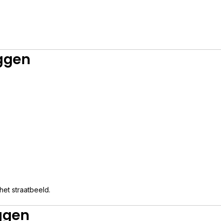
ggen
het straatbeeld.
ggen