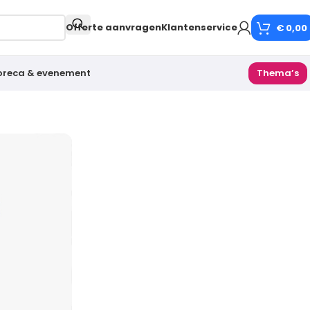
Offerte aanvragen
Klantenservice
€
0,00
oreca & evenement
Thema’s