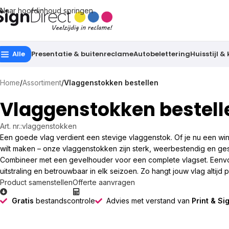
Naar hoofdinhoud springen
Alle
Presentatie & buitenreclame
Autobelettering
Huisstijl &
Home
/
Assortiment
/
Vlaggenstokken bestellen
Vlaggenstokken bestell
Art. nr.:
vlaggenstokken
Een goede vlag verdient een stevige vlaggenstok. Of je nu een win
wilt maken – onze vlaggenstokken zijn sterk, weerbestendig en gesc
Combineer met een gevelhouder voor een complete vlagset. Eenvo
uitstraling en betrouwbaar in elk seizoen. Zo hangt jouw vlag altijd 
Product samenstellen
Offerte aanvragen
Gratis
bestandscontrole
Advies met verstand van
Print & Si