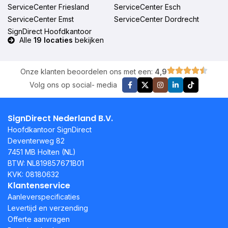
ServiceCenter Friesland
ServiceCenter Esch
ServiceCenter Emst
ServiceCenter Dordrecht
SignDirect Hoofdkantoor
Alle
19 locaties
bekijken
Onze klanten beoordelen ons met een:
4,9
Volg ons op social- media
SignDirect Nederland B.V.
Hoofdkantoor SignDirect
Deventerweg 82
7451 MB Holten (NL)
BTW: NL819857671B01
KVK: 08180632
Klantenservice
Aanleverspecificaties
Levertijd en verzending
Offerte aanvragen