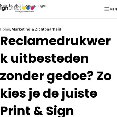
Naar hoofdinhoud springen
ME
Home
/
Marketing & Zichtbaarheid
Reclamedrukwer
k uitbesteden
zonder gedoe? Zo
kies je de juiste
Print & Sign