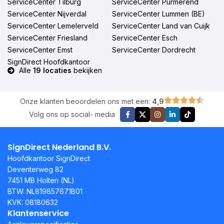
ServiceCenter Tilburg
ServiceCenter Purmerend
ServiceCenter Nijverdal
ServiceCenter Lummen (BE)
ServiceCenter Lemelerveld
ServiceCenter Land van Cuijk
ServiceCenter Friesland
ServiceCenter Esch
ServiceCenter Emst
ServiceCenter Dordrecht
SignDirect Hoofdkantoor
Alle
19 locaties
bekijken
Onze klanten beoordelen ons met een:
4,9
Volg ons op social- media
SignDirect Nederland B.V.
Hoofdkantoor SignDirect
Deventerweg 82
7451 MB Holten (NL)
BTW: NL819857671B01
KVK: 08180632
Klantenservice