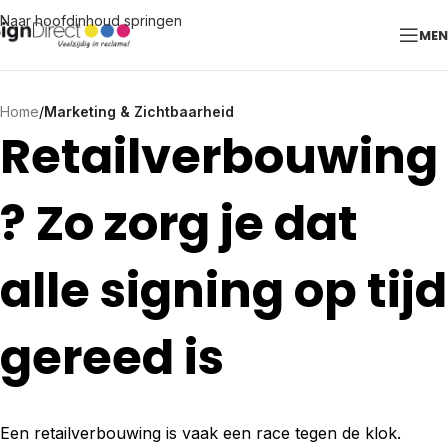
Naar hoofdinhoud springen
ME
Home
/
Marketing & Zichtbaarheid
Retailverbouwing
? Zo zorg je dat
alle signing op tijd
gereed is
Een retailverbouwing is vaak een race tegen de klok.