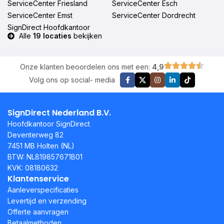
ServiceCenter Friesland
ServiceCenter Esch
ServiceCenter Emst
ServiceCenter Dordrecht
SignDirect Hoofdkantoor
Alle
19 locaties
bekijken
Onze klanten beoordelen ons met een:
4,9
Volg ons op social- media
SignDirect Nederland B.V.
Hoofdkantoor SignDirect
Deventerweg 82
7451 MB Holten (NL)
BTW: NL819857671B01
KVK: 08180632
Klantenservice
Aanleverspecificaties
Levertijd en verzending
Offerte aanvragen
Betaalmethoden