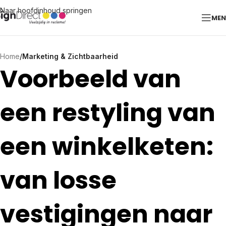
Naar hoofdinhoud springen
ME
Home
/
Marketing & Zichtbaarheid
Voorbeeld van
een restyling van
een winkelketen:
van losse
vestigingen naar