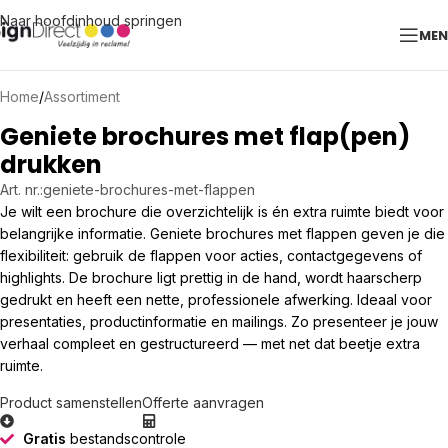
Naar hoofdinhoud springen
ME
Home
/
Assortiment
Geniete brochures met flap(pen)
drukken
Art. nr.:
geniete-brochures-met-flappen
Je wilt een brochure die overzichtelijk is én extra ruimte biedt voor
belangrijke informatie. Geniete brochures met flappen geven je die
flexibiliteit: gebruik de flappen voor acties, contactgegevens of
highlights. De brochure ligt prettig in de hand, wordt haarscherp
gedrukt en heeft een nette, professionele afwerking. Ideaal voor
presentaties, productinformatie en mailings. Zo presenteer je jouw
verhaal compleet en gestructureerd — met net dat beetje extra
ruimte.
Product samenstellen
Offerte aanvragen
Gratis
bestandscontrole