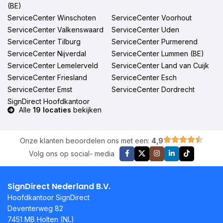
(BE)
ServiceCenter Winschoten
ServiceCenter Voorhout
ServiceCenter Valkenswaard
ServiceCenter Uden
ServiceCenter Tilburg
ServiceCenter Purmerend
ServiceCenter Nijverdal
ServiceCenter Lummen (BE)
ServiceCenter Lemelerveld
ServiceCenter Land van Cuijk
ServiceCenter Friesland
ServiceCenter Esch
ServiceCenter Emst
ServiceCenter Dordrecht
SignDirect Hoofdkantoor
Alle
19 locaties
bekijken
Onze klanten beoordelen ons met een:
4,9
Volg ons op social- media
SignDirect Nederland B.V.
Hoofdkantoor SignDirect
Deventerweg 82
7451 MB Holten (NL)