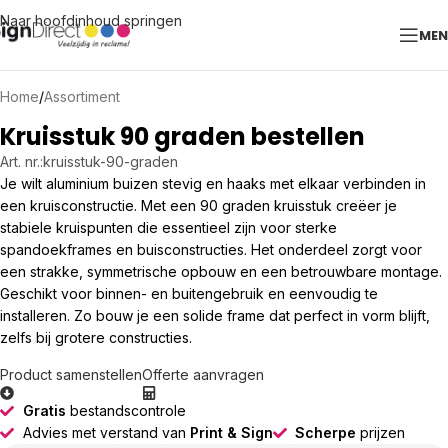
Naar hoofdinhoud springen
ME
Home
/
Assortiment
Kruisstuk 90 graden bestellen
Art. nr.:
kruisstuk-90-graden
Je wilt aluminium buizen stevig en haaks met elkaar verbinden in
een kruisconstructie. Met een 90 graden kruisstuk creëer je
stabiele kruispunten die essentieel zijn voor sterke
spandoekframes en buisconstructies. Het onderdeel zorgt voor
een strakke, symmetrische opbouw en een betrouwbare montage.
Geschikt voor binnen- en buitengebruik en eenvoudig te
installeren. Zo bouw je een solide frame dat perfect in vorm blijft,
zelfs bij grotere constructies.
Product samenstellen
Offerte aanvragen
Gratis
bestandscontrole
Advies met verstand van
Print & Sign
Scherpe
prijzen