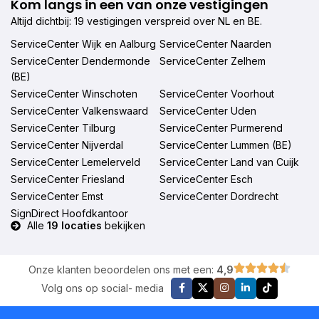
Kom langs in een van onze vestigingen
Altijd dichtbij: 19 vestigingen verspreid over NL en BE.
ServiceCenter Wijk en Aalburg
ServiceCenter Naarden
ServiceCenter Dendermonde
ServiceCenter Zelhem
(BE)
ServiceCenter Winschoten
ServiceCenter Voorhout
ServiceCenter Valkenswaard
ServiceCenter Uden
ServiceCenter Tilburg
ServiceCenter Purmerend
ServiceCenter Nijverdal
ServiceCenter Lummen (BE)
ServiceCenter Lemelerveld
ServiceCenter Land van Cuijk
ServiceCenter Friesland
ServiceCenter Esch
ServiceCenter Emst
ServiceCenter Dordrecht
SignDirect Hoofdkantoor
Alle
19 locaties
bekijken
Onze klanten beoordelen ons met een:
4,9
Volg ons op social- media