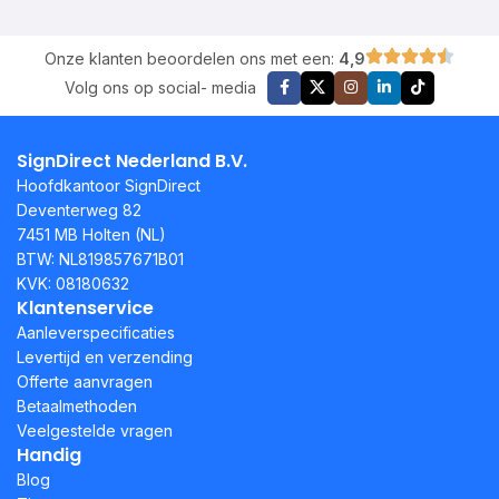
Onze klanten beoordelen ons met een:
4,9
Volg ons op social- media
SignDirect Nederland B.V.
Hoofdkantoor SignDirect
Deventerweg 82
7451 MB Holten (NL)
BTW: NL819857671B01
KVK: 08180632
Klantenservice
Aanleverspecificaties
Levertijd en verzending
Offerte aanvragen
Betaalmethoden
Veelgestelde vragen
Handig
Blog