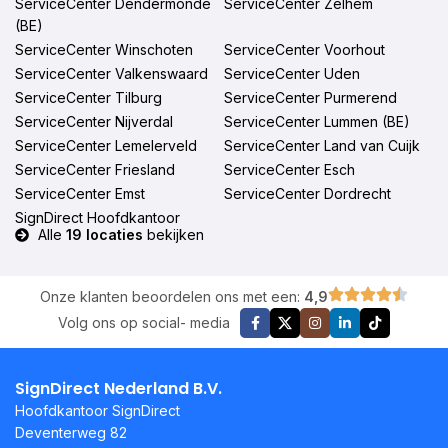
ServiceCenter Dendermonde
ServiceCenter Zelhem
(BE)
ServiceCenter Winschoten
ServiceCenter Voorhout
ServiceCenter Valkenswaard
ServiceCenter Uden
ServiceCenter Tilburg
ServiceCenter Purmerend
ServiceCenter Nijverdal
ServiceCenter Lummen (BE)
ServiceCenter Lemelerveld
ServiceCenter Land van Cuijk
ServiceCenter Friesland
ServiceCenter Esch
ServiceCenter Emst
ServiceCenter Dordrecht
SignDirect Hoofdkantoor
Alle
19 locaties
bekijken
Onze klanten beoordelen ons met een:
4,9
Volg ons op social- media
SignDirect Nederland B.V.
Hoofdkantoor SignDirect
Deventerweg 82