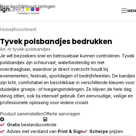
Naar hoofdinhoud springen
ME
Home
/
Assortiment
Tyvek polsbandjes bedrukken
Art. nr.:
tyvek-polsbandjes
Je wilt bezoekers snel en betrouwbaar kunnen controleren. Tyvek
polsbandjes zijn scheurvast, waterbestendig en niet
overdraagbaar, waardoor je direct overzicht houdt bij
evenementen, festivals, sportdagen of bedrijfsfeesten. De bandjes
zijn licht, comfortabel en beschikbaar in verschillende kleuren voor
duidelijke groeps- of toegangsindelingen. Ze blijven de hele dag
stevig zitten, ook bij intensief gebruik. Een eenvoudige, veilige en
professionele oplossing voor iedere crowd.
Product samenstellen
Offerte aanvragen
Gratis
bestandscontrole
Advies met verstand van
Print & Sign
Scherpe
prijzen